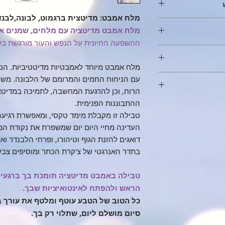
מלח אמבט: מדיטצית ברגמוט, לבונה,לבנד
מלח אמבט מדיטציה עם מלחים, שמנים אתר
מן אתרי ברגמוט
ההשפעה החיונית על הנפש והעור מורגשת בק
(Citrus bergamia), שמן אתרי לבונה (Boswellia Carterii),
בלבד.
יעים במבחנה אישית
מלח אמבט מיוחד לאמבטיות מדיטטיביות. הני
פעמית, או בצנצנת
עם הניחוח החמים והמרומם של הלבונה. משמ
ם של דואר ישראל, על
 פנייה ושאלה
.
הרוח, וכן להרגעת המחשבה, לתמיכה במדיטציה
טוחה. ניתן לבחור
 דואר ישראל
ההתבוננות הפנימית.
 ההזמנה באיסוף עצמי
תוכלי לשטוף החוצה
טבילה זו מקבלת מימד טקסי, ומאפשרת רגי
ך.
ar
 מומלץ להעביר את
העדינה מחיי היום יום שמשפרת את נקודת ה
 פתחי בהברגה את הפקק הכסוף,
ם יש בנמצא -
אמבטיה המלאה, (ניתן
דואגים להזנת הגוף וטיהורו, ופרחי הלבנדר ו
חוויית הגלישה
 הנבחר
גינה או בעציץ.
 להוצאת מלח שנשאר
בתדר האנרגטי של צ'קרת הכתר ומוסיפים צבע
 החבילה וכתובת
ומלץ לנקות את חלק
י להבטיח את סודיות
 רק בתיאום.
דיח), וייבוש
הצנצנת, השתמשי בכף על מנת
טבילה באמבט מדיטציה תומכת בך ברגעים
לאחסון כל דבר החל
ושמנים למי האמבט.
ך, למעט לצרכים
הראש ולהפתח לאינטואיציות שבך.
דקות
לפחות
על מנת
בלבד
.
ככלל, כל ההזמנות יישלחו בדואר רשום תוך 1-3 ימי עסקים
כל הטוב של הטבע עוטף ומלטף את עורך ב
ד לשתות מים, או
שות, אשמח לשמוע מכם
רגילות. זמן ההגעה
ם ביחד). לפעמים נעים
סיום מושלם ליום, שתלוי רק בך.
חבילה הוא בין 3-7 ימי עסקים (תלוי בכתובת
ר כמובן להשאר גם
__________________