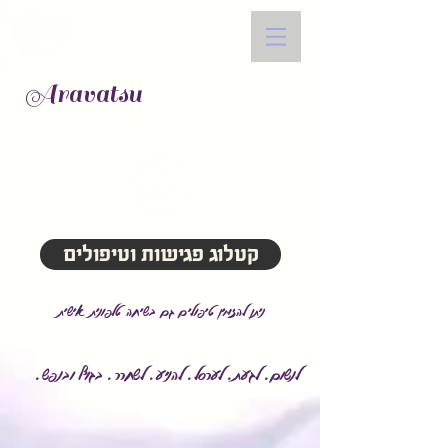
Aravatsu
/ שיאצו ערבה
קטלוג פגישות וטיפולים
ניתן להזמין טיפולים גם בשיחה טלפונית אישית
לנשום. לגעת. לערסל. להניע. לשחרר. בגוף ובנפש.