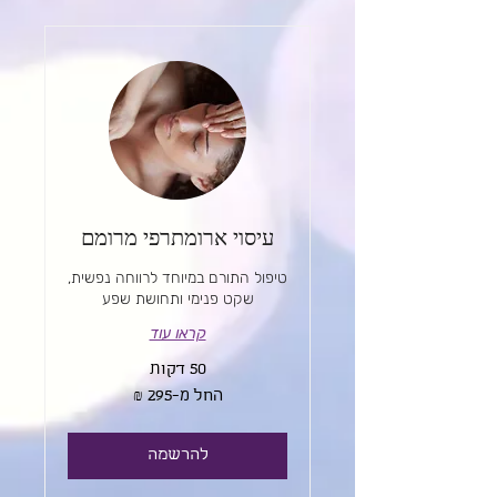
עיסוי ארומתרפי מרומם
טיפול התורם במיוחד לרווחה נפשית,
שקט פנימי ותחושת שפע
קראו עוד
50 דקות
החל
החל מ-‏295 ‏₪
מ-295
שקלים
חדשים
להרשמה