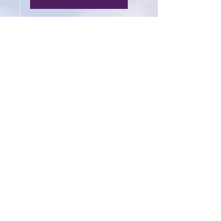
עיסוי קצוות אנטי סטרס
טיפול מאוד מרגיע ומרענן, המשפיע
כנוגד לחץ על הגוף ועל הנפש
לרווחה והקלה
קראו עוד
30 דקות
165
שקלים
חדשים